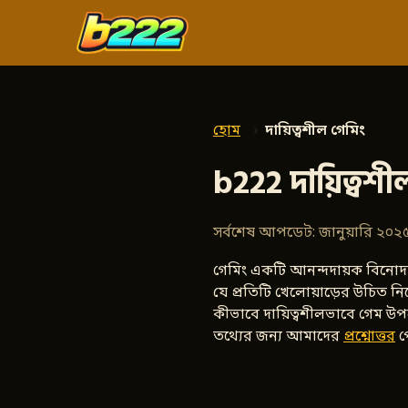
হোম
দায়িত্বশীল গেমিং
b222 দায়িত্বশী
সর্বশেষ আপডেট: জানুয়ারি ২০২
গেমিং একটি আনন্দদায়ক বিনোদন,
যে প্রতিটি খেলোয়াড়ের উচিত ন
কীভাবে দায়িত্বশীলভাবে গেম উ
তথ্যের জন্য আমাদের
প্রশ্নোত্তর
প