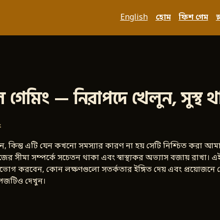
English
হোম
ফিশ গেম
স
ল গেমিং — নিরাপদে খেলুন, সুস্থ থ
৫
 কিন্তু এটি যেন কখনো সমস্যার কারণ না হয় সেটি নিশ্চিত করা আমাদে
িজের সীমা সম্পর্কে সচেতন থাকা এবং স্বাস্থ্যকর অভ্যাস বজায় রাখ
পভোগ করবেন, কোন লক্ষণগুলো সতর্কতার ইঙ্গিত দেয় এবং প্রয়োজনে
েজটিও দেখুন।