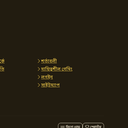
্কে
শর্তাবলী
তি
দায়িত্বশীল গেমিং
লগইন
সাইটম্যাপ
ফিশ গেম
স্পোর্টস