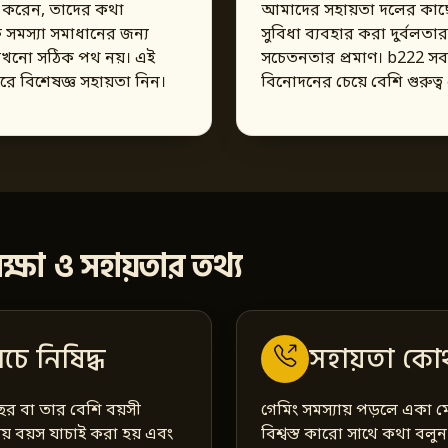
াশ করেন, তাদের কথা
আমাদের সহায়তা দলের কাছ
 সমস্যা সমাধানের জন্য
সুবিধা ব্যবহার করা দুর্বলতা
 কখনো সঠিক পথ নয়। এই
সচেতনতার প্রমাণ। b222 সব
ে বিশেষজ্ঞ সহায়তা নিন।
বিনোদনের চেয়ে বেশি গুরুত্ব 
ুরক্ষা ও সহায়তার তথ্য
চে নিষিদ্ধ
সহায়তা কোথ
 বছর বা তার বেশি বয়সী
গেমিং সমস্যায় পড়লে একা ম
ময় বয়স যাচাই করা হয় এবং
বিশ্বস্ত কারো সাথে কথা বলু