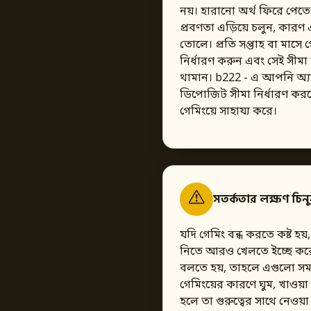
নয়। হারানো অর্থ ফিরে পে
প্রবণতা এড়িয়ে চলুন, কারণ
তোলে। প্রতি সপ্তাহ বা মাসে
নির্ধারণ করুন এবং সেই সীম
থামান। b222 - এ আপনি অ্যা
ডিপোজিট সীমা নির্ধারণ করতে
গেমিংয়ে সাহায্য করে।
সতর্কতার লক্ষণ চিন
যদি গেমিং বন্ধ করতে কষ্ট হয়
নিতে আরও খেলতে ইচ্ছে করে, 
বলতে হয়, তাহলে এগুলো সমস্
গেমিংয়ের কারণে ঘুম, খাওয়া ব
হলে তা গুরুত্বের সাথে নেওয়া