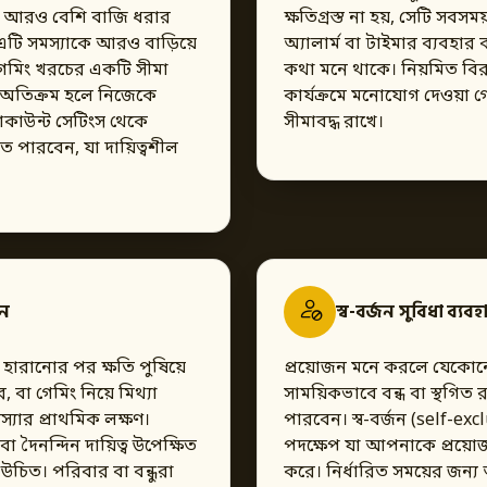
তে আরও বেশি বাজি ধরার
ক্ষতিগ্রস্ত না হয়, সেটি সবস
 এটি সমস্যাকে আরও বাড়িয়ে
অ্যালার্ম বা টাইমার ব্যবহার
 গেমিং খরচের একটি সীমা
কথা মনে থাকে। নিয়মিত বির
া অতিক্রম হলে নিজেকে
কার্যক্রমে মনোযোগ দেওয়া 
কাউন্ট সেটিংস থেকে
সীমাবদ্ধ রাখে।
 পারবেন, যা দায়িত্বশীল
ুন
স্ব-বর্জন সুবিধা ব্য
, হারানোর পর ক্ষতি পুষিয়ে
প্রয়োজন মনে করলে যেকোনো
বা গেমিং নিয়ে মিথ্যা
সাময়িকভাবে বন্ধ বা স্থগি
যার প্রাথমিক লক্ষণ।
পারবেন। স্ব-বর্জন (self-ex
া দৈনন্দিন দায়িত্ব উপেক্ষিত
পদক্ষেপ যা আপনাকে প্রয়োজ
 উচিত। পরিবার বা বন্ধুরা
করে। নির্ধারিত সময়ের জন্য