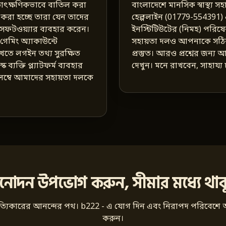
ট তাৎক্ষণিকভাবে বাতিল করা
বাংলাদেশে মানসিক স্বাস্থ্য 
রা হচ্ছে তারা যেন তাদের
হেল্পলাইন (01779-554391) এব
ল সফটওয়্যার ব্যবহার করেন।
ইনস্টিটিউটের (নিমহ) পরিষে
েমিং অ্যাকাউন্টে
সহায়তা দলও আপনাকে সঠিক
খতে লগইন তথ্য সুরক্ষিত
প্রস্তুত। আরও প্রশ্নের জন্য
ব্যক্তি প্ল্যাটফর্ম ব্যবহার
দেখুন। মনে রাখবেন, সাহায্য
লম্বে আমাদের সহায়তা দলকে
িনোদন উপভোগ করুন, সীমার মধ্যে থাক
 সত্যিকারের আনন্দের পথ। b222 - এ যোগ দিন এবং নিরাপদ পরিবে
করুন।