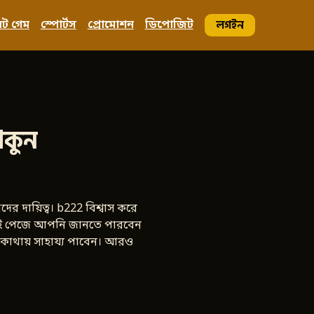
লগইন
্লট গেম
স্পোর্টস
প্রোমোশন
ডিপোজিট
াকুন
র দায়িত্ব। b222 বিশ্বাস করে
া। এই পেজে আপনি জানতে পারবেন
 কোথায় সাহায্য পাবেন। আরও