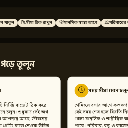
 থাকুন
সীমা ঠিক রাখুন
মানসিক স্বাস্থ্য আগে
পরিবারের কথ
 গড়ে তুলুন
ন
সময় সীমা মেনে চলু
নির্দিষ্ট বাজেট ঠিক করে
গেমিংয়ে বসার আগে কতক্ষণ
 চলুন। শুধুমাত্র সেই অর্থ
সেই সময় শেষ হলে বিরতি নিন
র্থ্য আপনার আছে, জীবনের
খেলা মানসিক ও শারীরিক স্বাস
 গেমিং ফান্ড নেওয়া উচিত
পারে। পরিবার, বন্ধু ও কাজে