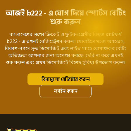
আজই b222 - এ যোগ দিয়ে স্পোর্টস বেটিং
শুরু করুন
বাংলাদেশের লক্ষো ক্রিকেট ও ফুটবলপ্রেমীর বিশ্বস্ত প্ল্যাটফর্ম
b222 - এ এখনই রেজিস্ট্রেশন করুন। মোবাইলে সহজ অ্যাক্সেস,
বিকাশ-নগদে দ্রুত ডিপোজিট এবং লাইভ ম্যাচে রোমাঞ্চকর বেটিং
অভিজ্ঞতা আপনার জন্য অপেক্ষা করছে। দেরি না করে এখনই
শুরু করুন এবং প্রথম ডিপোজিটে বিশেষ সুবিধা উপভোগ করুন।
বিনামূল্যে রেজিস্টার করুন
লগইন করুন