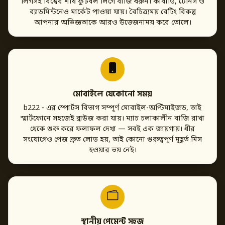
লিগসহ বিশ্বের শীর্ষ ফুটবল লিগে বাজি ধরুন। কাবাডি, টেনিস ও
ব্যাডমিন্টনেও মার্কেট পাওয়া যায়। বৈচিত্র্যময় বেটিং বিকল্প
আপনার অভিজ্ঞতাকে আরও উত্তেজনাময় করে তোলে।
মোবাইলে যেকোনো সময়
b222 - এর স্পোর্টস বিভাগ সম্পূর্ণ মোবাইল-অপ্টিমাইজড, তাই
স্মার্টফোনে সহজেই ব্রাউজ করা যায়। ম্যাচ চলাকালীন বাজি রাখা
থেকে শুরু করে ফলাফল দেখা — সবই এক জায়গায়। ধীর
সংযোগেও পেজ দ্রুত লোড হয়, তাই কোনো গুরুত্বপূর্ণ মুহূর্ত মিস
হওয়ার ভয় নেই।
স্থানীয় পেমেন্ট সহজ