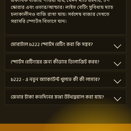
একাধিক বাজার পাওয়া যায়, যেমন ম্যাচ উইনার, টপ
স্কোরার এবং ওভার/আন্ডার। লাইভ বেটিং সুবিধায় ম্যাচ
চলাকালীনও বাজি রাখা যায়। সর্বশেষ বাজার দেখতে
সরাসরি স্পোর্টস বিভাগে যান।
মোবাইলে b222 স্পোর্টস বেটিং করা কি সম্ভব?
স্পোর্টস বেটিংয়ের জন্য কীভাবে ডিপোজিট করব?
b222 - এ নতুন অ্যাকাউন্ট খুলতে কী কী লাগবে?
জেতার টাকা কতদিনের মধ্যে উইথড্রয়াল করা যায়?